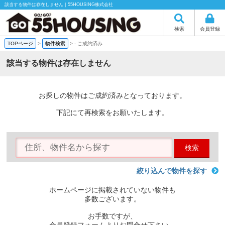
該当する物件は存在しません｜55HOUSING株式会社
検索
会員登録
TOPページ
>
物件検索
>
-
ご成約済み
該当する物件は存在しません
お探しの物件はご成約済みとなっております。
下記にて再検索をお願いたします。
検索
絞り込んで物件を探す
ホームページに掲載されていない物件も
多数ございます。
お手数ですが、
会員登録フォームよりお問合せ下さい。