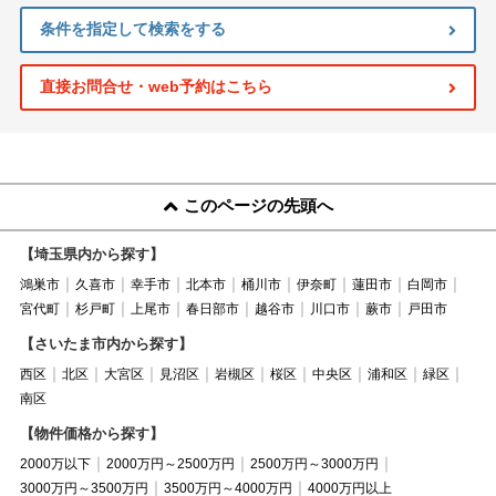
条件を指定して検索をする
直接お問合せ・web予約はこちら
このページの先頭へ
【埼玉県内から探す】
鴻巣市
久喜市
幸手市
北本市
桶川市
伊奈町
蓮田市
白岡市
宮代町
杉戸町
上尾市
春日部市
越谷市
川口市
蕨市
戸田市
【さいたま市内から探す】
西区
北区
大宮区
見沼区
岩槻区
桜区
中央区
浦和区
緑区
南区
【物件価格から探す】
2000万以下
2000万円～2500万円
2500万円～3000万円
3000万円～3500万円
3500万円～4000万円
4000万円以上