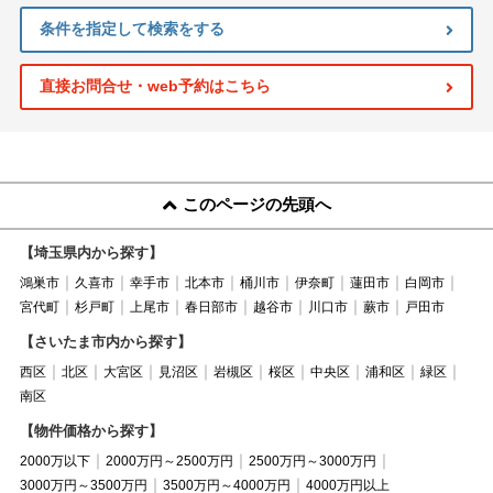
条件を指定して検索をする
直接お問合せ・web予約はこちら
このページの先頭へ
【埼玉県内から探す】
鴻巣市
久喜市
幸手市
北本市
桶川市
伊奈町
蓮田市
白岡市
宮代町
杉戸町
上尾市
春日部市
越谷市
川口市
蕨市
戸田市
【さいたま市内から探す】
西区
北区
大宮区
見沼区
岩槻区
桜区
中央区
浦和区
緑区
南区
【物件価格から探す】
2000万以下
2000万円～2500万円
2500万円～3000万円
3000万円～3500万円
3500万円～4000万円
4000万円以上