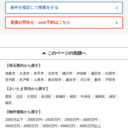
条件を指定して検索をする
直接お問合せ・web予約はこちら
このページの先頭へ
【埼玉県内から探す】
鴻巣市
久喜市
幸手市
北本市
桶川市
伊奈町
蓮田市
白岡市
宮代町
杉戸町
上尾市
春日部市
越谷市
川口市
蕨市
戸田市
【さいたま市内から探す】
西区
北区
大宮区
見沼区
岩槻区
桜区
中央区
浦和区
緑区
南区
【物件価格から探す】
2000万以下
2000万円～2500万円
2500万円～3000万円
3000万円～3500万円
3500万円～4000万円
4000万円以上