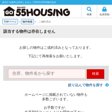
該当する物件は存在しません｜55HOUSING株式会社
検索
会員登録
TOPページ
>
物件検索
>
-
ご成約済み
該当する物件は存在しません
お探しの物件はご成約済みとなっております。
下記にて再検索をお願いたします。
検索
絞り込んで物件を探す
ホームページに掲載されていない物件も
多数ございます。
お手数ですが、
会員登録フォームよりお問合せ下さい。