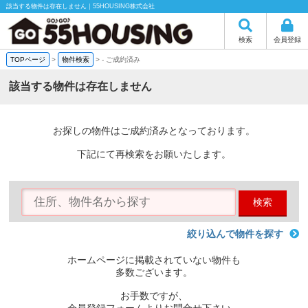
該当する物件は存在しません｜55HOUSING株式会社
検索
会員登録
TOPページ
>
物件検索
>
-
ご成約済み
該当する物件は存在しません
お探しの物件はご成約済みとなっております。
下記にて再検索をお願いたします。
検索
絞り込んで物件を探す
ホームページに掲載されていない物件も
多数ございます。
お手数ですが、
会員登録フォームよりお問合せ下さい。