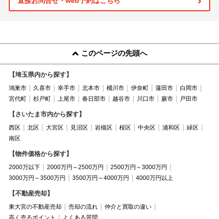
直接お問合せ・web予約はこちら
このページの先頭へ
【埼玉県内から探す】
鴻巣市
久喜市
幸手市
北本市
桶川市
伊奈町
蓮田市
白岡市
宮代町
杉戸町
上尾市
春日部市
越谷市
川口市
蕨市
戸田市
【さいたま市内から探す】
西区
北区
大宮区
見沼区
岩槻区
桜区
中央区
浦和区
緑区
南区
【物件価格から探す】
2000万以下
2000万円～2500万円
2500万円～3000万円
3000万円～3500万円
3500万円～4000万円
4000万円以上
【不動産売却】
東大宮の不動産売却
売却の流れ
仲介と買取の違い
高く売るポイント
よくある質問