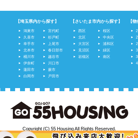
【埼玉県内から探す】
【さいたま市内から探す】
【物
鴻巣市
宮代町
西区
桜区
久喜市
杉戸町
北区
中央区
幸手市
上尾市
大宮区
浦和区
北本市
春日部市
見沼区
緑区
桶川市
越谷市
岩槻区
南区
伊奈町
川口市
蓮田市
蕨市
白岡市
戸田市
Copyright (C) 55 Housing All Rights Reserved.