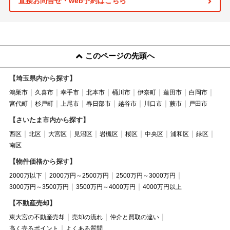
直接お問合せ・web予約はこちら
このページの先頭へ
【埼玉県内から探す】
鴻巣市
久喜市
幸手市
北本市
桶川市
伊奈町
蓮田市
白岡市
宮代町
杉戸町
上尾市
春日部市
越谷市
川口市
蕨市
戸田市
【さいたま市内から探す】
西区
北区
大宮区
見沼区
岩槻区
桜区
中央区
浦和区
緑区
南区
【物件価格から探す】
2000万以下
2000万円～2500万円
2500万円～3000万円
3000万円～3500万円
3500万円～4000万円
4000万円以上
【不動産売却】
東大宮の不動産売却
売却の流れ
仲介と買取の違い
高く売るポイント
よくある質問