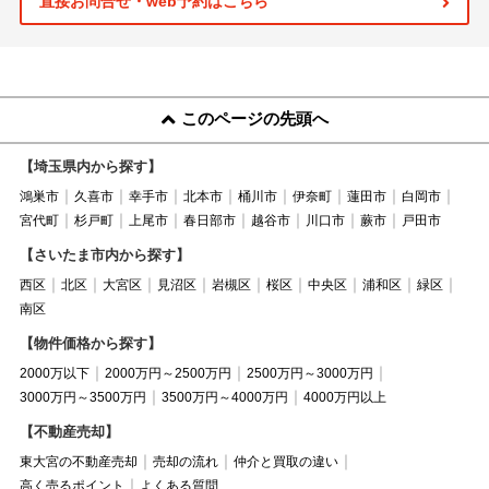
直接お問合せ・web予約はこちら
このページの先頭へ
【埼玉県内から探す】
鴻巣市
久喜市
幸手市
北本市
桶川市
伊奈町
蓮田市
白岡市
宮代町
杉戸町
上尾市
春日部市
越谷市
川口市
蕨市
戸田市
【さいたま市内から探す】
西区
北区
大宮区
見沼区
岩槻区
桜区
中央区
浦和区
緑区
南区
【物件価格から探す】
2000万以下
2000万円～2500万円
2500万円～3000万円
3000万円～3500万円
3500万円～4000万円
4000万円以上
【不動産売却】
東大宮の不動産売却
売却の流れ
仲介と買取の違い
高く売るポイント
よくある質問