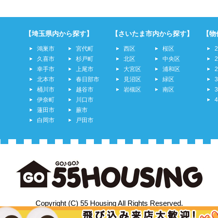
【埼玉県内から探す】
【さいたま市内から探す】
【物
鴻巣市
宮代町
西区
桜区
久喜市
杉戸町
北区
中央区
幸手市
上尾市
大宮区
浦和区
北本市
春日部市
見沼区
緑区
桶川市
越谷市
岩槻区
南区
伊奈町
川口市
蓮田市
蕨市
白岡市
戸田市
Copyright (C) 55 Housing All Rights Reserved.