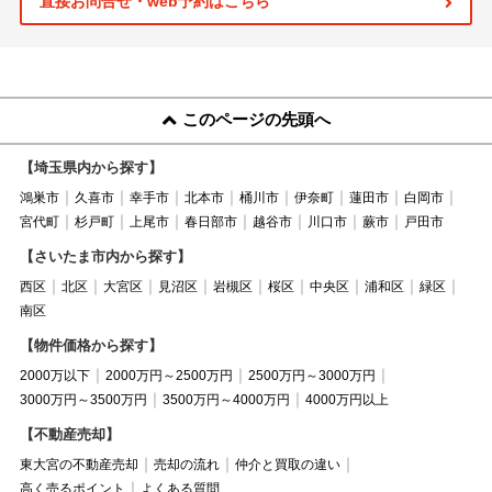
直接お問合せ・web予約はこちら
このページの先頭へ
【埼玉県内から探す】
鴻巣市
久喜市
幸手市
北本市
桶川市
伊奈町
蓮田市
白岡市
宮代町
杉戸町
上尾市
春日部市
越谷市
川口市
蕨市
戸田市
【さいたま市内から探す】
西区
北区
大宮区
見沼区
岩槻区
桜区
中央区
浦和区
緑区
南区
【物件価格から探す】
2000万以下
2000万円～2500万円
2500万円～3000万円
3000万円～3500万円
3500万円～4000万円
4000万円以上
【不動産売却】
東大宮の不動産売却
売却の流れ
仲介と買取の違い
高く売るポイント
よくある質問