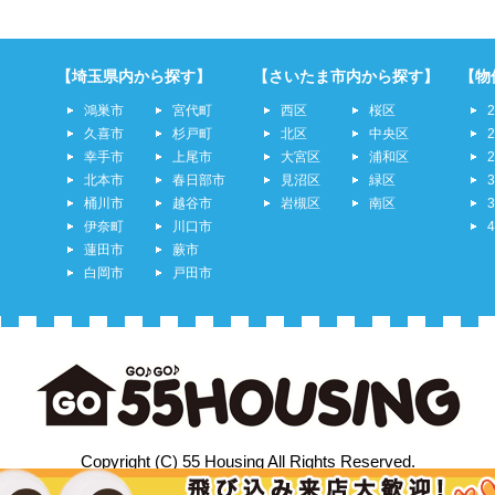
【埼玉県内から探す】
【さいたま市内から探す】
【物
鴻巣市
宮代町
西区
桜区
久喜市
杉戸町
北区
中央区
幸手市
上尾市
大宮区
浦和区
北本市
春日部市
見沼区
緑区
桶川市
越谷市
岩槻区
南区
伊奈町
川口市
蓮田市
蕨市
白岡市
戸田市
Copyright (C) 55 Housing All Rights Reserved.