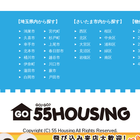
【埼玉県内から探す】
【さいたま市内から探す】
【物
鴻巣市
宮代町
西区
桜区
久喜市
杉戸町
北区
中央区
幸手市
上尾市
大宮区
浦和区
北本市
春日部市
見沼区
緑区
桶川市
越谷市
岩槻区
南区
伊奈町
川口市
蓮田市
蕨市
白岡市
戸田市
Copyright (C) 55 Housing All Rights Reserved.