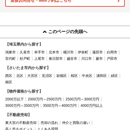
直接お問合せ・web予約はこちら
このページの先頭へ
【埼玉県内から探す】
鴻巣市
久喜市
幸手市
北本市
桶川市
伊奈町
蓮田市
白岡市
宮代町
杉戸町
上尾市
春日部市
越谷市
川口市
蕨市
戸田市
【さいたま市内から探す】
西区
北区
大宮区
見沼区
岩槻区
桜区
中央区
浦和区
緑区
南区
【物件価格から探す】
2000万以下
2000万円～2500万円
2500万円～3000万円
3000万円～3500万円
3500万円～4000万円
4000万円以上
【不動産売却】
東大宮の不動産売却
売却の流れ
仲介と買取の違い
高く売るポイント
よくある質問