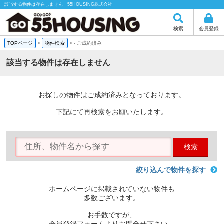
該当する物件は存在しません｜55HOUSING株式会社
検索
会員登録
TOPページ
>
物件検索
>
-
ご成約済み
該当する物件は存在しません
お探しの物件はご成約済みとなっております。
下記にて再検索をお願いたします。
検索
絞り込んで物件を探す
ホームページに掲載されていない物件も
多数ございます。
お手数ですが、
会員登録フォームよりお問合せ下さい。