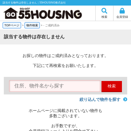
該当する物件は存在しません｜55HOUSING株式会社
検索
会員登録
TOPページ
>
物件検索
>
-
ご成約済み
該当する物件は存在しません
お探しの物件はご成約済みとなっております。
下記にて再検索をお願いたします。
検索
絞り込んで物件を探す
ホームページに掲載されていない物件も
多数ございます。
お手数ですが、
会員登録フォームよりお問合せ下さい。