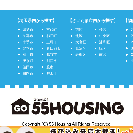
【埼玉県内から探す】
【さいたま市内から探す】
【物
鴻巣市
宮代町
西区
桜区
久喜市
杉戸町
北区
中央区
幸手市
上尾市
大宮区
浦和区
北本市
春日部市
見沼区
緑区
桶川市
越谷市
岩槻区
南区
伊奈町
川口市
蓮田市
蕨市
白岡市
戸田市
Copyright (C) 55 Housing All Rights Reserved.