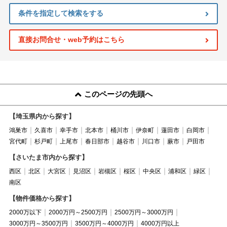
条件を指定して検索をする
直接お問合せ・web予約はこちら
このページの先頭へ
【埼玉県内から探す】
鴻巣市
久喜市
幸手市
北本市
桶川市
伊奈町
蓮田市
白岡市
宮代町
杉戸町
上尾市
春日部市
越谷市
川口市
蕨市
戸田市
【さいたま市内から探す】
西区
北区
大宮区
見沼区
岩槻区
桜区
中央区
浦和区
緑区
南区
【物件価格から探す】
2000万以下
2000万円～2500万円
2500万円～3000万円
3000万円～3500万円
3500万円～4000万円
4000万円以上