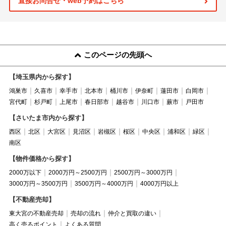
直接お問合せ・web予約はこちら
このページの先頭へ
【埼玉県内から探す】
鴻巣市
久喜市
幸手市
北本市
桶川市
伊奈町
蓮田市
白岡市
宮代町
杉戸町
上尾市
春日部市
越谷市
川口市
蕨市
戸田市
【さいたま市内から探す】
西区
北区
大宮区
見沼区
岩槻区
桜区
中央区
浦和区
緑区
南区
【物件価格から探す】
2000万以下
2000万円～2500万円
2500万円～3000万円
3000万円～3500万円
3500万円～4000万円
4000万円以上
【不動産売却】
東大宮の不動産売却
売却の流れ
仲介と買取の違い
高く売るポイント
よくある質問