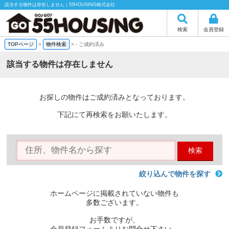
該当する物件は存在しません｜55HOUSING株式会社
検索
会員登録
TOPページ
>
物件検索
>
-
ご成約済み
該当する物件は存在しません
お探しの物件はご成約済みとなっております。
下記にて再検索をお願いたします。
検索
絞り込んで物件を探す
ホームページに掲載されていない物件も
多数ございます。
お手数ですが、
会員登録フォームよりお問合せ下さい。