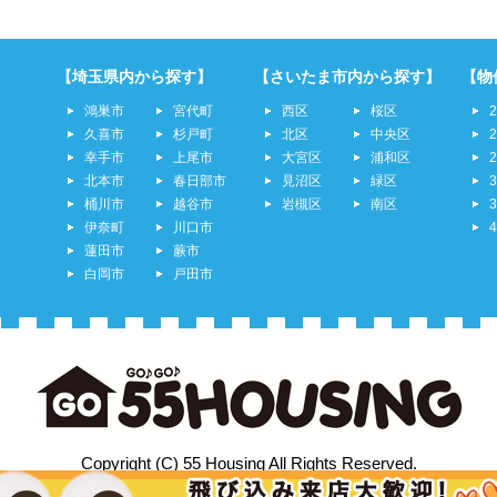
【埼玉県内から探す】
【さいたま市内から探す】
【物
鴻巣市
宮代町
西区
桜区
久喜市
杉戸町
北区
中央区
幸手市
上尾市
大宮区
浦和区
北本市
春日部市
見沼区
緑区
桶川市
越谷市
岩槻区
南区
伊奈町
川口市
蓮田市
蕨市
白岡市
戸田市
Copyright (C) 55 Housing All Rights Reserved.