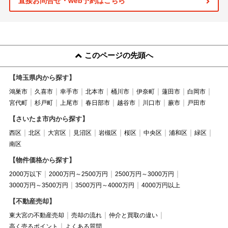
直接お問合せ・web予約はこちら
このページの先頭へ
【埼玉県内から探す】
鴻巣市
久喜市
幸手市
北本市
桶川市
伊奈町
蓮田市
白岡市
宮代町
杉戸町
上尾市
春日部市
越谷市
川口市
蕨市
戸田市
【さいたま市内から探す】
西区
北区
大宮区
見沼区
岩槻区
桜区
中央区
浦和区
緑区
南区
【物件価格から探す】
2000万以下
2000万円～2500万円
2500万円～3000万円
3000万円～3500万円
3500万円～4000万円
4000万円以上
【不動産売却】
東大宮の不動産売却
売却の流れ
仲介と買取の違い
高く売るポイント
よくある質問