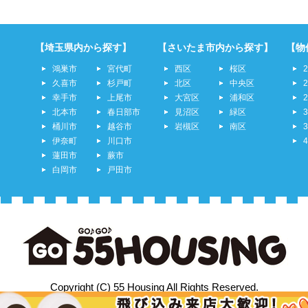
【埼玉県内から探す】
【さいたま市内から探す】
【物
鴻巣市
宮代町
西区
桜区
久喜市
杉戸町
北区
中央区
幸手市
上尾市
大宮区
浦和区
北本市
春日部市
見沼区
緑区
桶川市
越谷市
岩槻区
南区
伊奈町
川口市
蓮田市
蕨市
白岡市
戸田市
Copyright (C) 55 Housing All Rights Reserved.