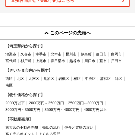
直接お問合せ・web予約はこちら
このページの先頭へ
【埼玉県内から探す】
鴻巣市
久喜市
幸手市
北本市
桶川市
伊奈町
蓮田市
白岡市
宮代町
杉戸町
上尾市
春日部市
越谷市
川口市
蕨市
戸田市
【さいたま市内から探す】
西区
北区
大宮区
見沼区
岩槻区
桜区
中央区
浦和区
緑区
南区
【物件価格から探す】
2000万以下
2000万円～2500万円
2500万円～3000万円
3000万円～3500万円
3500万円～4000万円
4000万円以上
【不動産売却】
東大宮の不動産売却
売却の流れ
仲介と買取の違い
高く売るポイント
よくある質問