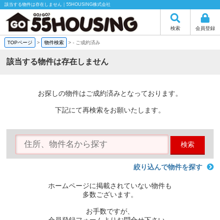
該当する物件は存在しません｜55HOUSING株式会社
検索
会員登録
TOPページ
>
物件検索
>
-
ご成約済み
該当する物件は存在しません
お探しの物件はご成約済みとなっております。
下記にて再検索をお願いたします。
検索
絞り込んで物件を探す
ホームページに掲載されていない物件も
多数ございます。
お手数ですが、
会員登録フォームよりお問合せ下さい。