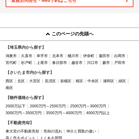
直接お問合せ・web予約はこちら
このページの先頭へ
【埼玉県内から探す】
鴻巣市
久喜市
幸手市
北本市
桶川市
伊奈町
蓮田市
白岡市
宮代町
杉戸町
上尾市
春日部市
越谷市
川口市
蕨市
戸田市
【さいたま市内から探す】
西区
北区
大宮区
見沼区
岩槻区
桜区
中央区
浦和区
緑区
南区
【物件価格から探す】
2000万以下
2000万円～2500万円
2500万円～3000万円
3000万円～3500万円
3500万円～4000万円
4000万円以上
【不動産売却】
東大宮の不動産売却
売却の流れ
仲介と買取の違い
高く売るポイント
よくある質問