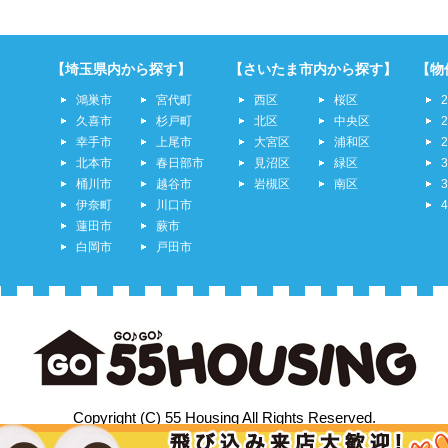
【埼玉県内から探す】
【さいたま市内から探す】
【物
鴻巣市
宮代町
西区
桜区
久喜市
杉戸町
北区
中央区
幸手市
上尾市
大宮区
浦和区
北本市
春日部市
見沼区
緑区
桶川市
越谷市
岩槻区
南区
伊奈町
川口市
蓮田市
蕨市
白岡市
戸田市
Copyright (C) 55 Housing All Rights Reserved.