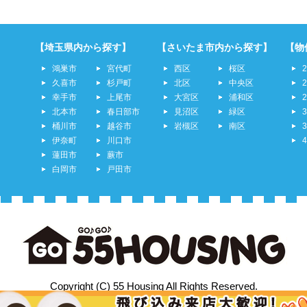
【埼玉県内から探す】
【さいたま市内から探す】
【物
鴻巣市
宮代町
西区
桜区
久喜市
杉戸町
北区
中央区
幸手市
上尾市
大宮区
浦和区
北本市
春日部市
見沼区
緑区
桶川市
越谷市
岩槻区
南区
伊奈町
川口市
蓮田市
蕨市
白岡市
戸田市
Copyright (C) 55 Housing All Rights Reserved.