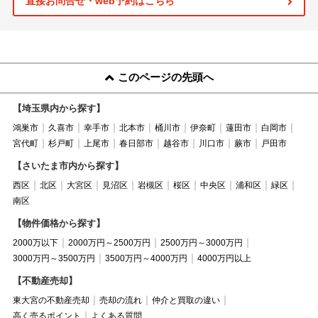
直接お問合せ・web予約はこちら
このページの先頭へ
【埼玉県内から探す】
鴻巣市
久喜市
幸手市
北本市
桶川市
伊奈町
蓮田市
白岡市
宮代町
杉戸町
上尾市
春日部市
越谷市
川口市
蕨市
戸田市
【さいたま市内から探す】
西区
北区
大宮区
見沼区
岩槻区
桜区
中央区
浦和区
緑区
南区
【物件価格から探す】
2000万以下
2000万円～2500万円
2500万円～3000万円
3000万円～3500万円
3500万円～4000万円
4000万円以上
【不動産売却】
東大宮の不動産売却
売却の流れ
仲介と買取の違い
高く売るポイント
よくある質問