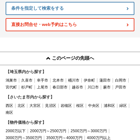
条件を指定して検索をする
直接お問合せ・web予約はこちら
このページの先頭へ
【埼玉県内から探す】
鴻巣市
久喜市
幸手市
北本市
桶川市
伊奈町
蓮田市
白岡市
宮代町
杉戸町
上尾市
春日部市
越谷市
川口市
蕨市
戸田市
【さいたま市内から探す】
西区
北区
大宮区
見沼区
岩槻区
桜区
中央区
浦和区
緑区
南区
【物件価格から探す】
2000万以下
2000万円～2500万円
2500万円～3000万円
3000万円～3500万円
3500万円～4000万円
4000万円以上