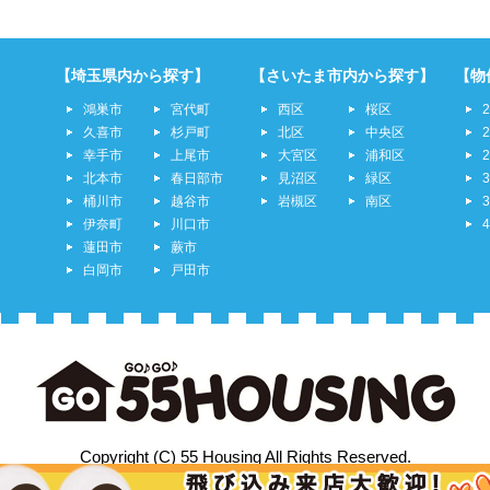
【埼玉県内から探す】
【さいたま市内から探す】
【物
鴻巣市
宮代町
西区
桜区
久喜市
杉戸町
北区
中央区
幸手市
上尾市
大宮区
浦和区
北本市
春日部市
見沼区
緑区
桶川市
越谷市
岩槻区
南区
伊奈町
川口市
蓮田市
蕨市
白岡市
戸田市
Copyright (C) 55 Housing All Rights Reserved.