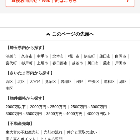
直接お問合せ・web予約はこちら
このページの先頭へ
【埼玉県内から探す】
鴻巣市
久喜市
幸手市
北本市
桶川市
伊奈町
蓮田市
白岡市
宮代町
杉戸町
上尾市
春日部市
越谷市
川口市
蕨市
戸田市
【さいたま市内から探す】
西区
北区
大宮区
見沼区
岩槻区
桜区
中央区
浦和区
緑区
南区
【物件価格から探す】
2000万以下
2000万円～2500万円
2500万円～3000万円
3000万円～3500万円
3500万円～4000万円
4000万円以上
【不動産売却】
東大宮の不動産売却
売却の流れ
仲介と買取の違い
高く売るポイント
よくある質問