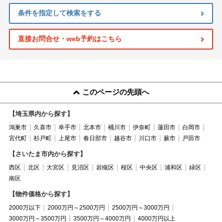
条件を指定して検索をする
直接お問合せ・web予約はこちら
このページの先頭へ
【埼玉県内から探す】
鴻巣市
久喜市
幸手市
北本市
桶川市
伊奈町
蓮田市
白岡市
宮代町
杉戸町
上尾市
春日部市
越谷市
川口市
蕨市
戸田市
【さいたま市内から探す】
西区
北区
大宮区
見沼区
岩槻区
桜区
中央区
浦和区
緑区
南区
【物件価格から探す】
2000万以下
2000万円～2500万円
2500万円～3000万円
3000万円～3500万円
3500万円～4000万円
4000万円以上