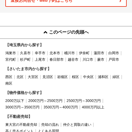
直接お問合せ・web予約はこちら
このページの先頭へ
【埼玉県内から探す】
鴻巣市
久喜市
幸手市
北本市
桶川市
伊奈町
蓮田市
白岡市
宮代町
杉戸町
上尾市
春日部市
越谷市
川口市
蕨市
戸田市
【さいたま市内から探す】
西区
北区
大宮区
見沼区
岩槻区
桜区
中央区
浦和区
緑区
南区
【物件価格から探す】
2000万以下
2000万円～2500万円
2500万円～3000万円
3000万円～3500万円
3500万円～4000万円
4000万円以上
【不動産売却】
東大宮の不動産売却
売却の流れ
仲介と買取の違い
高く売るポイント
よくある質問