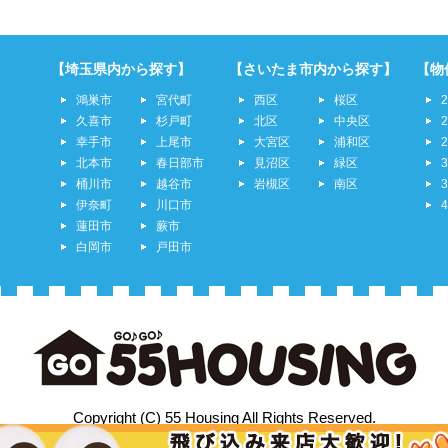
【埼玉県内から探す】
【さいたま市内から探す】
【物
鴻巣市
宮代町
西区
桜区
久喜市
杉戸町
北区
中央区
幸手市
上尾市
大宮区
浦和区
北本市
春日部市
見沼区
緑区
桶川市
越谷市
岩槻区
南区
伊奈町
川口市
蓮田市
蕨市
白岡市
戸田市
Copyright (C) 55 Housing All Rights Reserved.