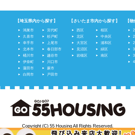
【埼玉県内から探す】
【さいたま市内から探す】
【物
鴻巣市
宮代町
西区
桜区
久喜市
杉戸町
北区
中央区
幸手市
上尾市
大宮区
浦和区
北本市
春日部市
見沼区
緑区
桶川市
越谷市
岩槻区
南区
伊奈町
川口市
蓮田市
蕨市
白岡市
戸田市
Copyright (C) 55 Housing All Rights Reserved.