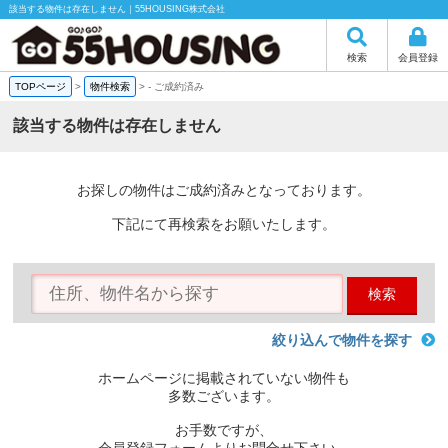
該当する物件は存在しません｜55HOUSING株式会社
検索
会員登録
TOPページ
>
物件検索
>
-
ご成約済み
該当する物件は存在しません
お探しの物件はご成約済みとなっております。
下記にて再検索をお願いたします。
検索
絞り込んで物件を探す
ホームページに掲載されていない物件も
多数ございます。
お手数ですが、
会員登録フォームよりお問合せ下さい。