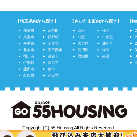
【埼玉県内から探す】
【さいたま市内から探す】
【物
鴻巣市
宮代町
西区
桜区
久喜市
杉戸町
北区
中央区
幸手市
上尾市
大宮区
浦和区
北本市
春日部市
見沼区
緑区
桶川市
越谷市
岩槻区
南区
伊奈町
川口市
蓮田市
蕨市
白岡市
戸田市
Copyright (C) 55 Housing All Rights Reserved.