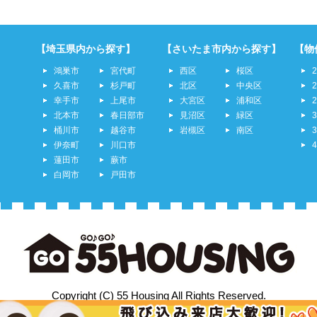
【埼玉県内から探す】
【さいたま市内から探す】
【物
鴻巣市
宮代町
西区
桜区
久喜市
杉戸町
北区
中央区
幸手市
上尾市
大宮区
浦和区
北本市
春日部市
見沼区
緑区
桶川市
越谷市
岩槻区
南区
伊奈町
川口市
蓮田市
蕨市
白岡市
戸田市
Copyright (C) 55 Housing All Rights Reserved.