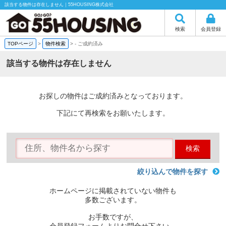
該当する物件は存在しません｜55HOUSING株式会社
検索
会員登録
TOPページ
>
物件検索
>
-
ご成約済み
該当する物件は存在しません
お探しの物件はご成約済みとなっております。
下記にて再検索をお願いたします。
検索
絞り込んで物件を探す
ホームページに掲載されていない物件も
多数ございます。
お手数ですが、
会員登録フォームよりお問合せ下さい。