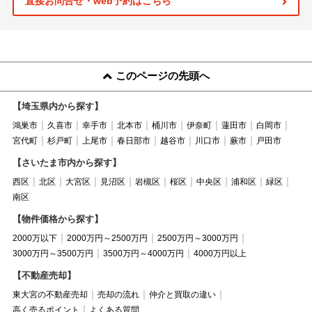
直接お問合せ・web予約はこちら
このページの先頭へ
【埼玉県内から探す】
鴻巣市
久喜市
幸手市
北本市
桶川市
伊奈町
蓮田市
白岡市
宮代町
杉戸町
上尾市
春日部市
越谷市
川口市
蕨市
戸田市
【さいたま市内から探す】
西区
北区
大宮区
見沼区
岩槻区
桜区
中央区
浦和区
緑区
南区
【物件価格から探す】
2000万以下
2000万円～2500万円
2500万円～3000万円
3000万円～3500万円
3500万円～4000万円
4000万円以上
【不動産売却】
東大宮の不動産売却
売却の流れ
仲介と買取の違い
高く売るポイント
よくある質問