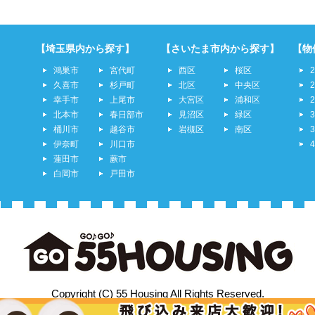
【埼玉県内から探す】
【さいたま市内から探す】
【物
鴻巣市
宮代町
西区
桜区
久喜市
杉戸町
北区
中央区
幸手市
上尾市
大宮区
浦和区
北本市
春日部市
見沼区
緑区
桶川市
越谷市
岩槻区
南区
伊奈町
川口市
蓮田市
蕨市
白岡市
戸田市
Copyright (C) 55 Housing All Rights Reserved.