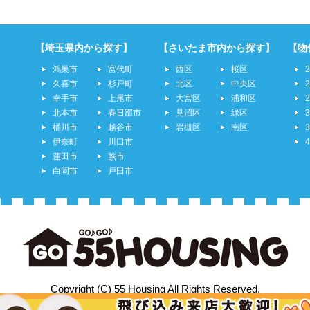
【埼玉県内から探す】
【さいたま市内から探す】
【物
鴻巣市
宮代町
西区
桜区
久喜市
杉戸町
北区
中央区
幸手市
上尾市
大宮区
浦和区
北本市
春日部市
見沼区
緑区
桶川市
越谷市
岩槻区
南区
伊奈町
川口市
蓮田市
蕨市
白岡市
戸田市
Copyright (C) 55 Housing All Rights Reserved.