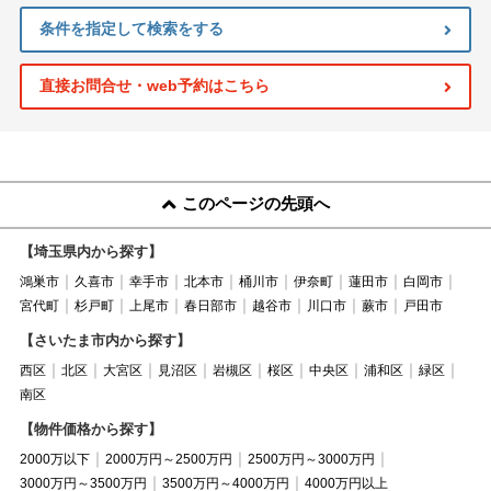
条件を指定して検索をする
直接お問合せ・web予約はこちら
このページの先頭へ
【埼玉県内から探す】
鴻巣市
久喜市
幸手市
北本市
桶川市
伊奈町
蓮田市
白岡市
宮代町
杉戸町
上尾市
春日部市
越谷市
川口市
蕨市
戸田市
【さいたま市内から探す】
西区
北区
大宮区
見沼区
岩槻区
桜区
中央区
浦和区
緑区
南区
【物件価格から探す】
2000万以下
2000万円～2500万円
2500万円～3000万円
3000万円～3500万円
3500万円～4000万円
4000万円以上