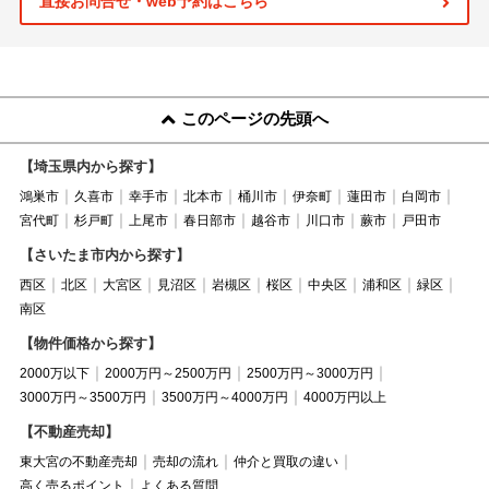
直接お問合せ・web予約はこちら
このページの先頭へ
【埼玉県内から探す】
鴻巣市
久喜市
幸手市
北本市
桶川市
伊奈町
蓮田市
白岡市
宮代町
杉戸町
上尾市
春日部市
越谷市
川口市
蕨市
戸田市
【さいたま市内から探す】
西区
北区
大宮区
見沼区
岩槻区
桜区
中央区
浦和区
緑区
南区
【物件価格から探す】
2000万以下
2000万円～2500万円
2500万円～3000万円
3000万円～3500万円
3500万円～4000万円
4000万円以上
【不動産売却】
東大宮の不動産売却
売却の流れ
仲介と買取の違い
高く売るポイント
よくある質問