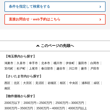
条件を指定して検索をする
直接お問合せ・web予約はこちら
このページの先頭へ
【埼玉県内から探す】
鴻巣市
久喜市
幸手市
北本市
桶川市
伊奈町
蓮田市
白岡市
宮代町
杉戸町
上尾市
春日部市
越谷市
川口市
蕨市
戸田市
【さいたま市内から探す】
西区
北区
大宮区
見沼区
岩槻区
桜区
中央区
浦和区
緑区
南区
【物件価格から探す】
2000万以下
2000万円～2500万円
2500万円～3000万円
3000万円～3500万円
3500万円～4000万円
4000万円以上