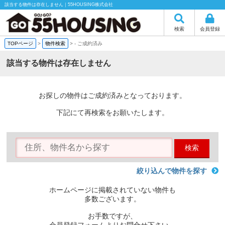
該当する物件は存在しません｜55HOUSING株式会社
検索
会員登録
TOPページ
>
物件検索
>
-
ご成約済み
該当する物件は存在しません
お探しの物件はご成約済みとなっております。
下記にて再検索をお願いたします。
検索
絞り込んで物件を探す
ホームページに掲載されていない物件も
多数ございます。
お手数ですが、
会員登録フォームよりお問合せ下さい。